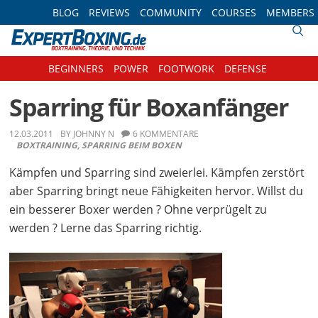
Skip
Skip
Skip
Skip
BLOG
REVIEWS
COMMUNITY
COURSES
MEMBERS
to
to
to
to
primary
main
primary
footer
navigation
content
sidebar
BEGINNERS
POWER
FOOTWORK
DEFENSE
Sparring für Boxanfänger
12.03.2011
BY
JOHNNY N
6 KOMMENTARE
BOXTRAINING
,
SPARRING BEIM BOXEN
Kämpfen und Sparring sind zweierlei. Kämpfen zerstört
aber Sparring bringt neue Fähigkeiten hervor. Willst du
ein besserer Boxer werden ? Ohne verprügelt zu
werden ? Lerne das Sparring richtig.